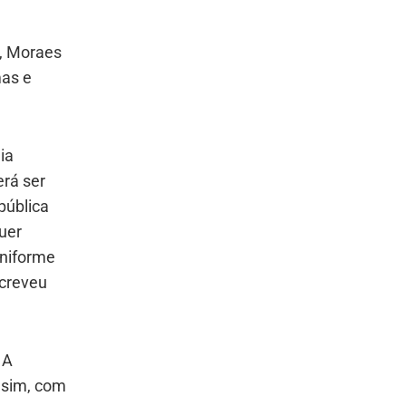
, Moraes
mas e
ia
rá ser
pública
uer
uniforme
screveu
 A
, sim, com