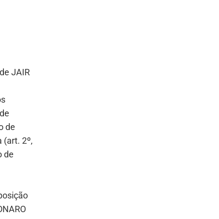
 de JAIR
os
 de
o de
(art. 2º,
o de
mposição
SONARO