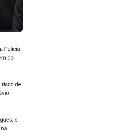
a Polícia
dem do
 risco de
ávio
igues, e
 na