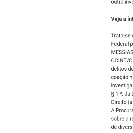
outra inv
Veja a ín
Trata-se 
Federal 
MESSIAS
CCINT/CG
delitos 
coação no
investiga
§ 1 º, da
Direito (
A Procur
sobre a r
de diver