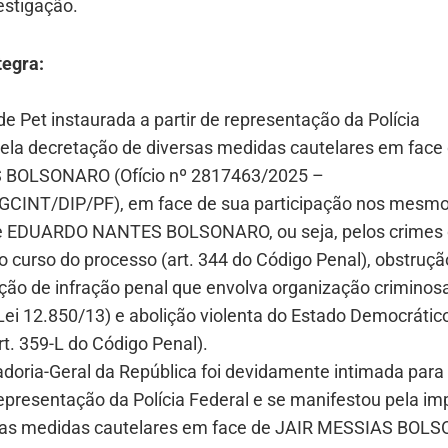
estigação.
tegra:
de Pet instaurada a partir de representação da Polícia
pela decretação de diversas medidas cautelares em face
 BOLSONARO (Ofício nº 2817463/2025 –
CINT/DIP/PF), em face de sua participação nos mesm
de EDUARDO NANTES BOLSONARO, ou seja, pelos crimes
 curso do processo (art. 344 do Código Penal), obstruçã
ção de infração penal que envolva organização criminosa 
 Lei 12.850/13) e abolição violenta do Estado Democrátic
art. 359-L do Código Penal).
adoria-Geral da República foi devidamente intimada para
epresentação da Polícia Federal e se manifestou pela i
sas medidas cautelares em face de JAIR MESSIAS BOL