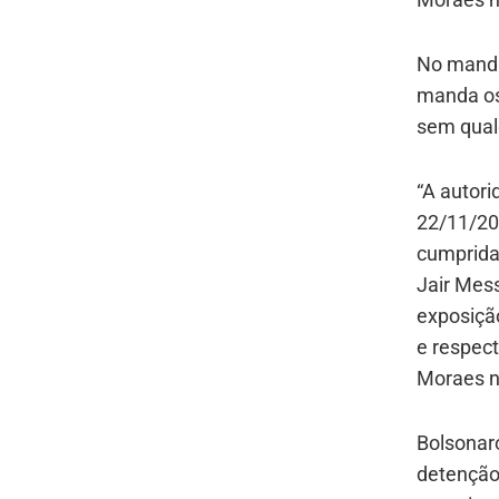
No manda
manda os
sem qual
“A autori
22/11/20
cumprida
Jair Mes
exposição
e respec
Moraes na
Bolsonaro
detenção,