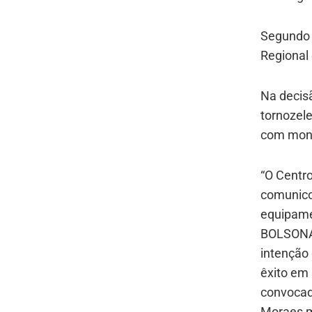
Segundo 
Regional 
Na decisã
tornozele
com mon
“O Centro
comunico
equipame
BOLSONAR
intenção 
êxito em 
convocad
Moraes m