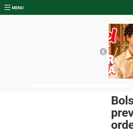
MENU
Bols
prev
ord