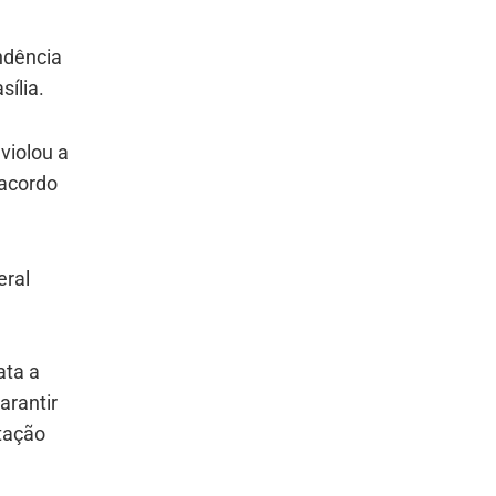
ndência
sília.
violou a
 acordo
eral
ata a
arantir
stação