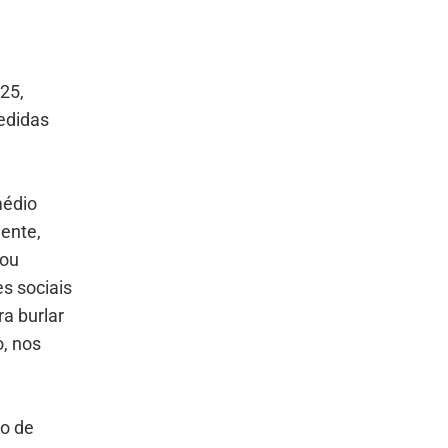
025,
edidas
médio
ente,
 ou
s sociais
a burlar
, nos
o de