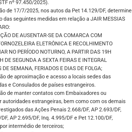
 STF nº 97.450/2025).
ão de 17/7/2025, nos autos da Pet 14.129/DF, determine
o das seguintes medidas em relação a JAIR MESSIAS
ARO:
BIÇÃO DE AUSENTAR-SE DA COMARCA COM
TORNOZELEIRA ELETRÔNICA E RECOLHIMENTO
IAR NO PERÍODO NOTURNO, A PARTIR DAS 19H
6H DE SEGUNDA A SEXTA FEIRAS E INTEGRAL
S DE SEMANA, FERIADOS E DIAS DE FOLGA;
ção de aproximação e acesso a locais sedes das
as e Consulados de países estrangeiros.
ição de manter contatos com Embaixadores ou
r autoridades estrangeiras, bem como com os demais
nvestigados das Ações Penais 2.668/DF, AP 2.693/DF,
DF, AP 2.695/DF, Inq. 4.995/DF e Pet 12.100/DF,
 por intermédio de terceiros;