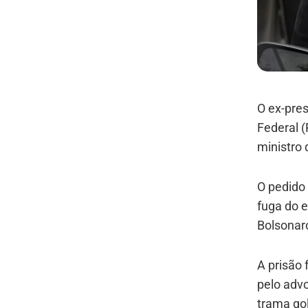
O ex-pres
Federal (
ministro
O pedido 
fuga do e
Bolsonaro
A prisão 
pelo advo
trama gol