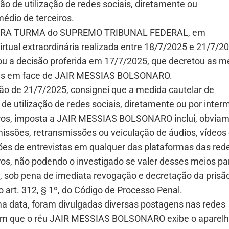
ção de utilização de redes sociais, diretamente ou
médio de terceiros.
IRA TURMA do SUPREMO TRIBUNAL FEDERAL, em
rtual extraordinária realizada entre 18/7/2025 e 21/7/2
ou a decisão proferida em 17/7/2025, que decretou as m
es em face de JAIR MESSIAS BOLSONARO.
ão de 21/7/2025, consignei que a medida cautelar de
 de utilização de redes sociais, diretamente ou por inter
iros, imposta a JAIR MESSIAS BOLSONARO inclui, obviam
issões, retransmissões ou veiculação de áudios, vídeos
ões de entrevistas em qualquer das plataformas das rede
ros, não podendo o investigado se valer desses meios par
, sob pena de imediata revogação e decretação da prisão
 art. 312, § 1º, do Código de Processo Penal.
 data, foram divulgadas diversas postagens nas redes
 em que o réu JAIR MESSIAS BOLSONARO exibe o aparelh