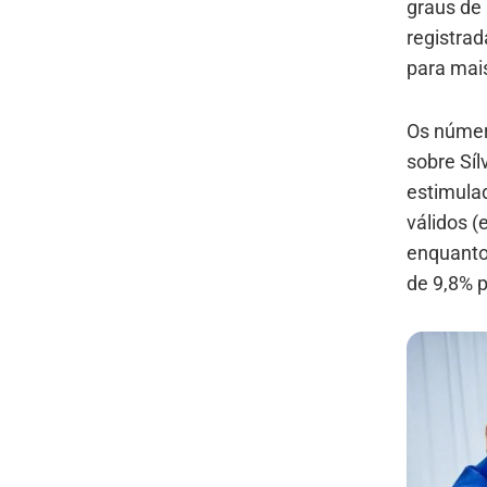
graus de 
registra
para mais
Os númer
sobre Síl
estimula
válidos (
enquanto 
de 9,8% p