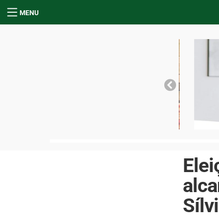
MENU
Elei
alc
Síl