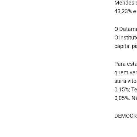
Mendes e
43,23% e
O Datama
O institu
capital 
Para esta
quem ven
sairá vit
0,15%; Te
0,05%. N
DEMOCR