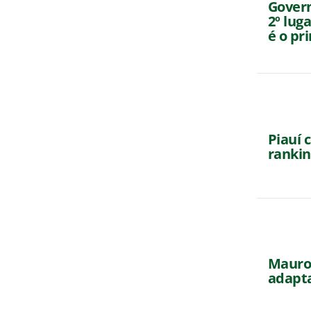
Gover
2º lug
é o pr
Piauí 
rankin
Mauro 
adapta