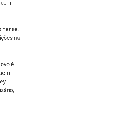
a com
sinense.
eições na
Novo é
quem
ey,
zário,