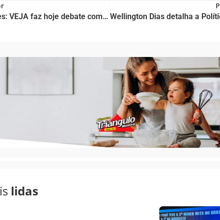
or
P
Eleições: VEJA faz hoje debate com candidatos a prefeito de São Paulo
is
lidas