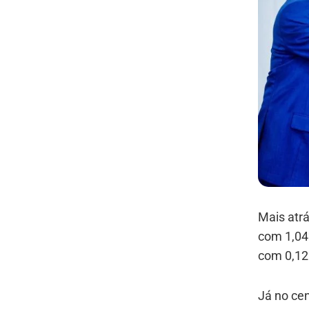
Mais atr
com 1,04
com 0,12
Já no cen