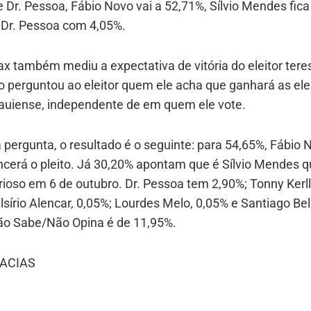
 Dr. Pessoa, Fábio Novo vai a 52,71%, Sílvio Mendes fic
 Dr. Pessoa com 4,05%.
x também mediu a expectativa de vitória do eleitor tere
to perguntou ao eleitor quem ele acha que ganhará as el
piauiense, independente de em quem ele vote.
 pergunta, o resultado é o seguinte: para 54,65%, Fábio 
cerá o pleito. Já 30,20% apontam que é Sílvio Mendes 
orioso em 6 de outubro. Dr. Pessoa tem 2,90%; Tonny Kerll
lsírio Alencar, 0,05%; Lourdes Melo, 0,05% e Santiago Beli
ão Sabe/Não Opina é de 11,95%.
ACIAS