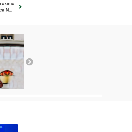
róximo
Wellington Dias detalha a Política Nacional de Cuidados entregue ao Congresso Nacional