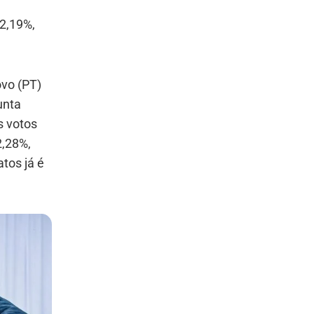
2,19%,
vo (PT)
unta
s votos
2,28%,
tos já é