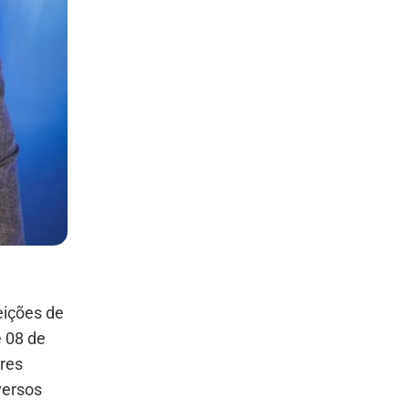
eições de
e 08 de
ores
versos