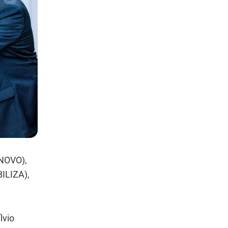
(NOVO),
BILIZA),
lvio