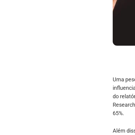
Uma pesq
influenci
do relató
Research 
65%.
Além dis