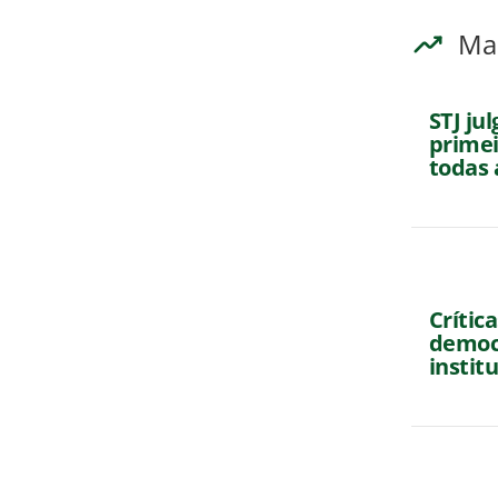
Ma
STJ ju
primei
todas 
Crític
democr
institu