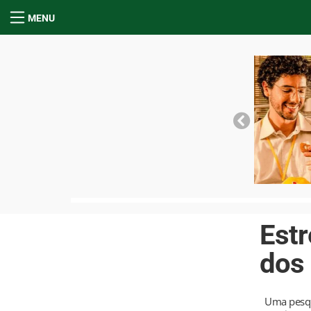
MENU
Estr
dos 
Uma pesqui