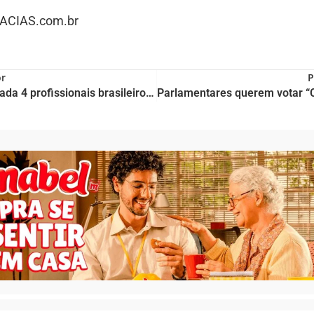
CIAS.com.br
or
P
3 em cada 4 profissionais brasileiros acreditam que a IA substituirá seus empregos, revela pesquisa