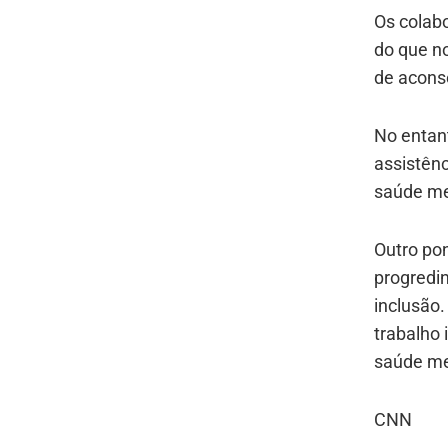
Os colab
do que no
de acons
No entan
assistên
saúde me
Outro po
progredin
inclusão
trabalho
saúde men
CNN