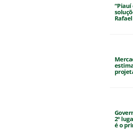
“Piauí
soluçõ
Rafael
Mercad
estima
projet
Gover
2º lug
é o pr