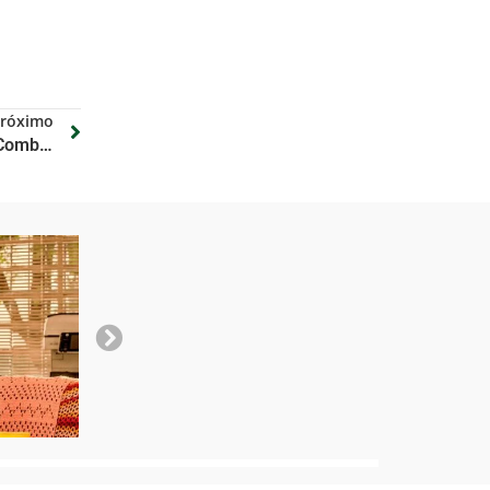
róximo
Parlamentares querem votar “Combustível do Futuro” ainda no primeiro semestre de 2024