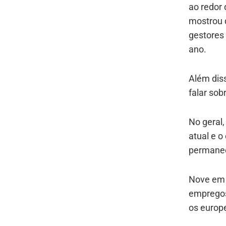
ao redor 
mostrou 
gestores
ano.
Além dis
falar so
No geral
atual e o
permanec
Nove em 
empregos
os europ