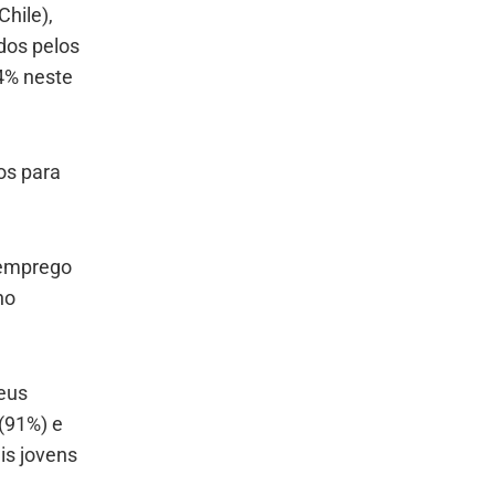
Chile),
dos pelos
4% neste
os para
 emprego
ho
eus
(91%) e
is jovens