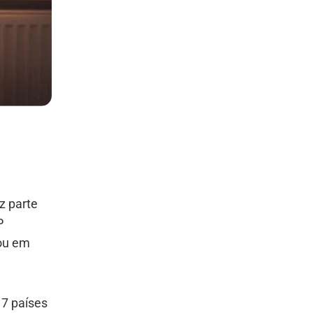
z parte
P
cou em
17 países