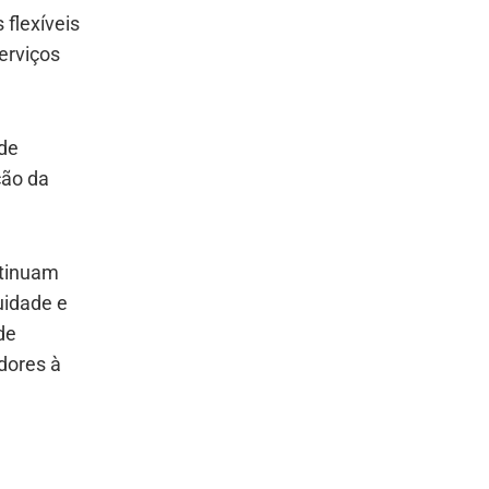
flexíveis
erviços
 de
ção da
ntinuam
uidade e
de
dores à