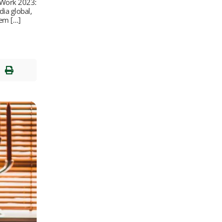
t Work 2023:
ia global,
 em […]