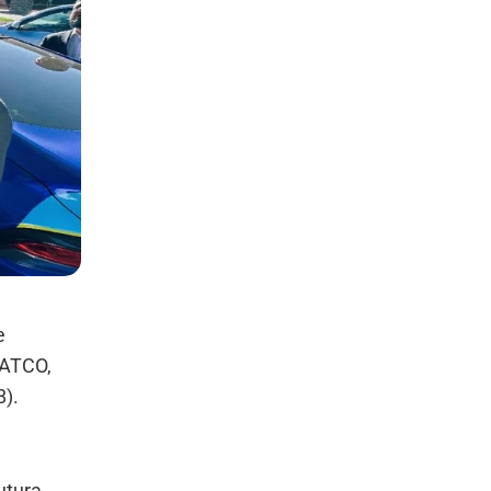
e
 ATCO,
8).
utura.