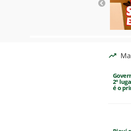
Ma
Gover
2º lug
é o pr