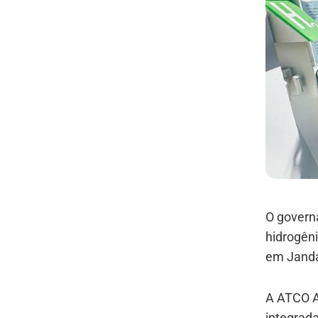
O govern
hidrogên
em Jandak
A ATCO A
integrada