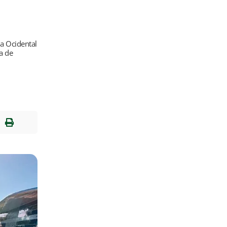
m
ia Ocidental
a de