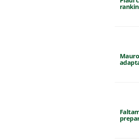
Piauí 
rankin
Mauro 
adapta
Faltam
prepar