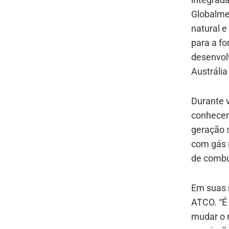
Globalme
natural e
para a fo
desenvolv
Austrália
Durante 
conhecer
geração s
com gás n
de combu
Em suas r
ATCO. “É 
mudar o 