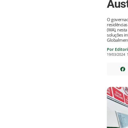
Aust
O governad
residências
(WA), nesta
soluções in
Globalment
Por Editor
19/03/2024