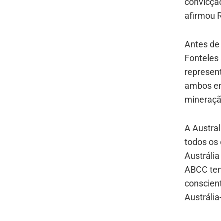
convicção
afirmou R
Antes de 
Fonteles 
represen
ambos em
mineraçã
A Austra
todos os
Austrália
ABCC tem
conscien
Austrália-