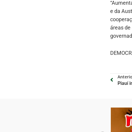
“Aumenta
e da Aus
cooperaç
áreas de 
governad
DEMOCRA
Anteri