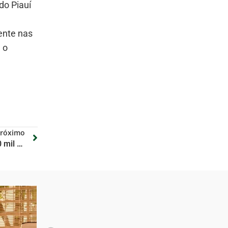
do Piauí
ente nas
 o
róximo
Cada R$ 1 bi investido gera 150 mil empregos, diz presidente da Caixa