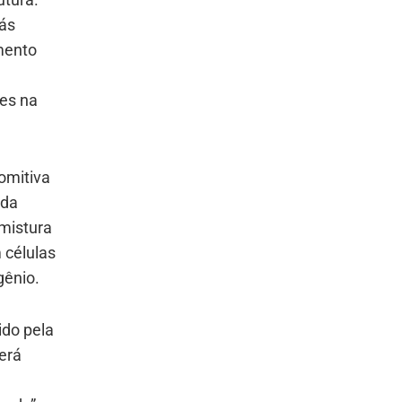
ás
amento
tes na
omitiva
 da
 mistura
 células
gênio.
ido pela
derá