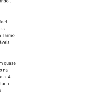
ando”,
fael
ois
n Tarmo,
áveis,
em quase
s na
ais. A
tar a
al