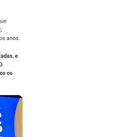
que
,
os anos.
adas, e
O
os os