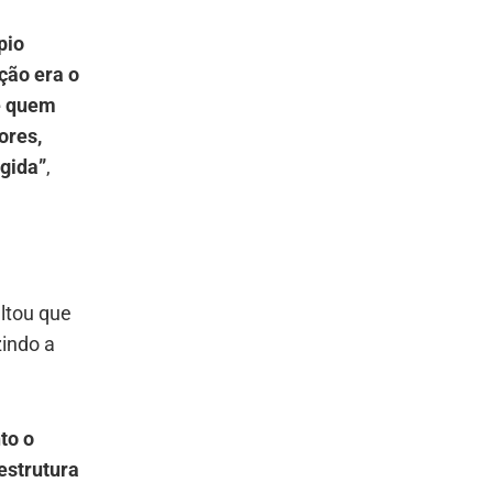
pio
ção era o
re quem
ores,
igida”
,
altou que
zindo a
to o
estrutura