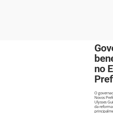
Gov
bene
no E
Pref
O governado
Novos Prefe
Ulysses Gui
da reforma 
principalme