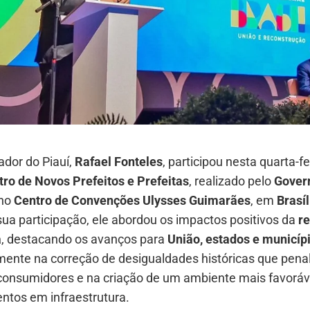
ador do Piauí,
Rafael Fonteles
, participou nesta quarta-fe
ro de Novos Prefeitos e Prefeitas
, realizado pelo
Gover
 no
Centro de Convenções Ulysses Guimarães
, em
Brasíl
ua participação, ele abordou os impactos positivos da
r
a
, destacando os avanços para
União, estados e municíp
lmente na correção de desigualdades históricas que pen
consumidores e na criação de um ambiente mais favoráv
ntos em infraestrutura.