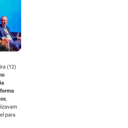
ira (12)
no
ia
.
eforma
ios
,
alizavam
el para