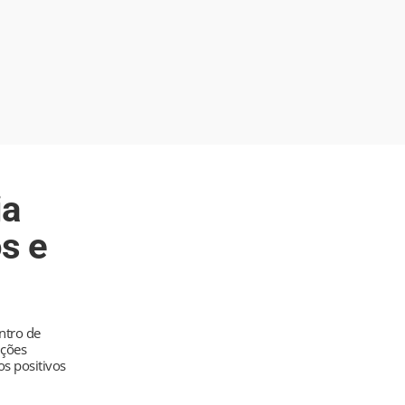
ia
s e
ontro de
nções
os positivos