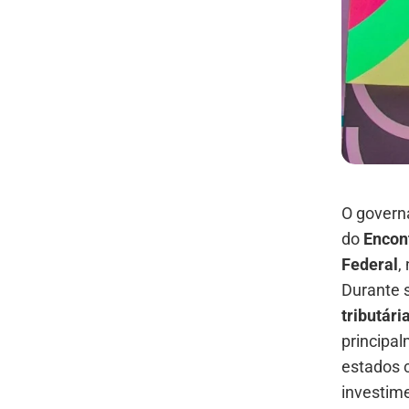
O govern
do
Encont
Federal
,
Durante s
tributári
principa
estados 
investime