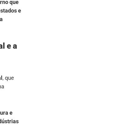
erno que
estados e
ia
l e a
l
, que
na
ura e
dústrias