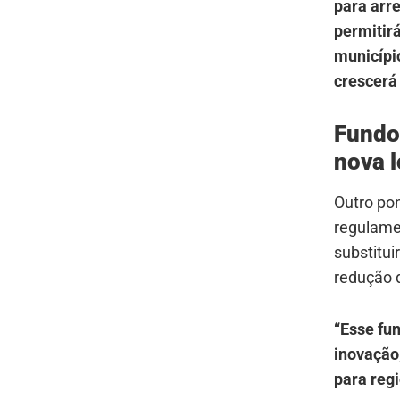
para arr
permitir
municípi
crescerá
Fundo
nova l
Outro pon
regulam
substitui
redução 
“Esse fu
inovação,
para reg