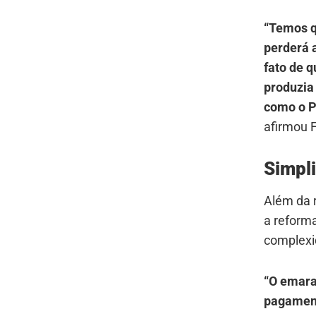
“Temos q
perderá a
fato de 
produzia
como o Pi
afirmou 
Simpl
Além da r
a reforma
complexi
“O emara
pagament