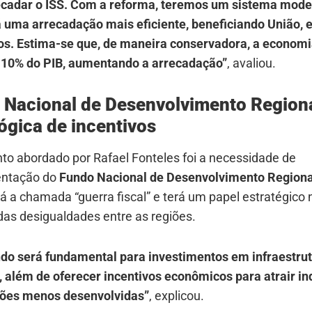
ecadar o ISS. Com a reforma, teremos um sistema mod
á uma arrecadação mais eficiente, beneficiando União, 
os. Estima-se que, de maneira conservadora, a econom
 10% do PIB, aumentando a arrecadação”
, avaliou.
 Nacional de Desenvolvimento Regiona
ógica de incentivos
to abordado por Rafael Fonteles foi a necessidade de
entação do
Fundo Nacional de Desenvolvimento Regiona
rá a chamada “guerra fiscal” e terá um papel estratégico 
das desigualdades entre as regiões.
ndo será fundamental para investimentos em infraestrut
 além de oferecer incentivos econômicos para atrair in
iões menos desenvolvidas”
, explicou.