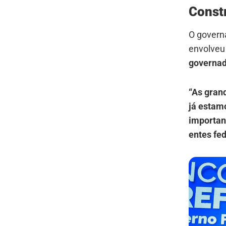
Const
O govern
envolve
governad
“As gran
já estam
importan
entes fe