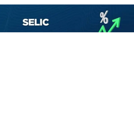
agosto 5, 2026
Projeções são divulgadas toda segunda-feira pelo Banco
Central (BC), com base em pesquisa realizada com mais
de 100 instituições financeiras.
VEJA MAIS