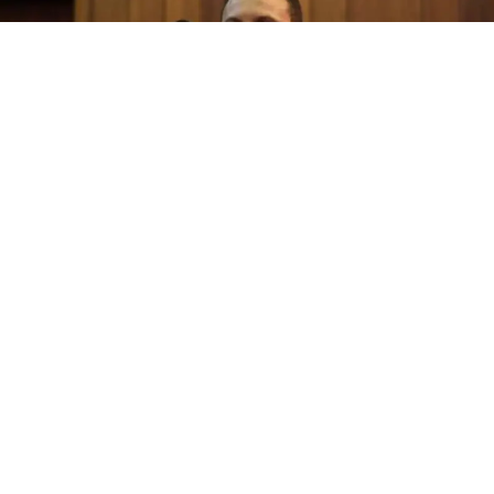
agosto 5, 2026
(PI) Mauro Eduardo afirma que pretende fortalecer os
municípios e ampliar políticas públicas de acessibilidade
caso seja eleito deputado estadual.
VEJA MAIS
Veja mais