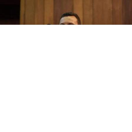
agosto 5, 2026
(PI) Mauro Eduardo afirma que pretende fortalecer os
municípios e ampliar políticas públicas de acessibilidade
caso seja eleito deputado estadual.
VEJA MAIS