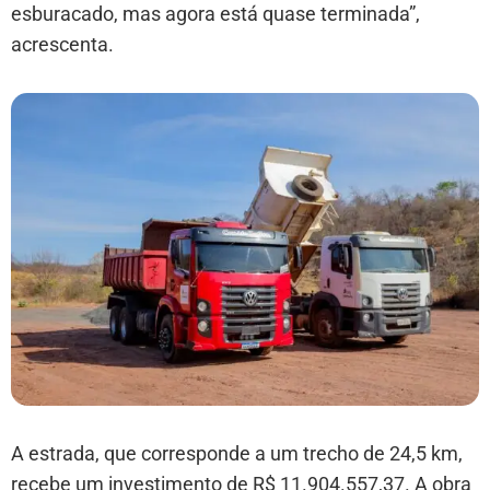
esburacado, mas agora está quase terminada”,
acrescenta.
A estrada, que corresponde a um trecho de 24,5 km,
recebe um investimento de R$ 11.904.557,37. A obra