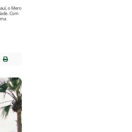
iauí, o Mero
idade. Com
uma