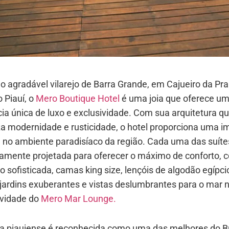
o agradável vilarejo de Barra Grande, em Cajueiro da Pra
 Piauí, o
Mero Boutique Hotel
é uma joia que oferece u
ia única de luxo e exclusividade. Com sua arquitetura q
a modernidade e rusticidade, o hotel proporciona uma i
 no ambiente paradisíaco da região. Cada uma das suítes
amente projetada para oferecer o máximo de conforto, 
 sofisticada, camas king size, lençóis de algodão egípci
 jardins exuberantes e vistas deslumbrantes para o mar 
vidade do
Mero Mar Lounge.
ia piauiense é reconhecida como uma das melhores do Br