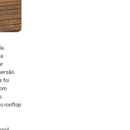
ía,
ma
ue
mersão
 foi
com
o,
no rooftop
asil,