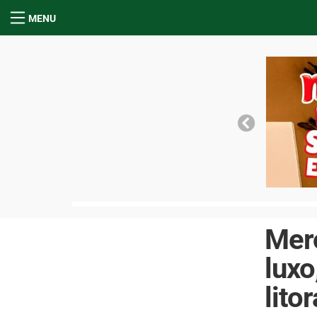
MENU
Mero
luxo
lito