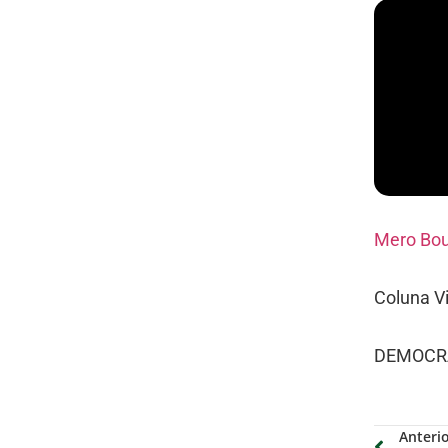
Mero Bou
Coluna V
DEMOCR
Anteri