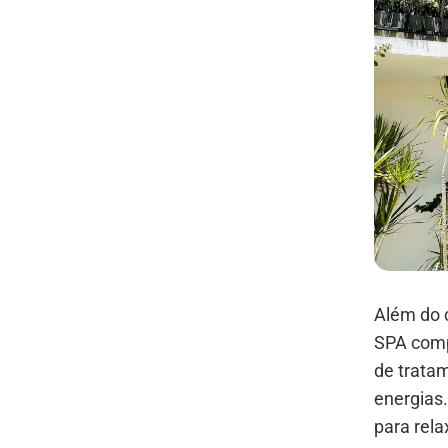
Além do 
SPA comp
de tratam
energias.
para rela