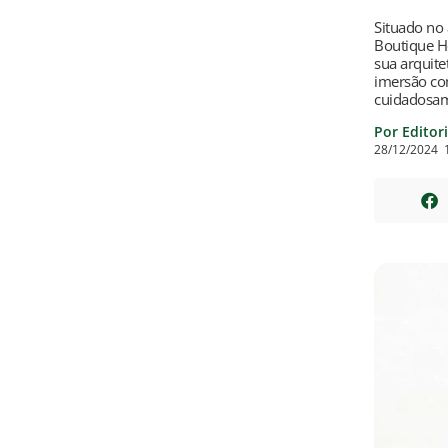
Situado no 
Boutique Ho
sua arquit
imersão com
cuidadosam
Por Editor
28/12/2024