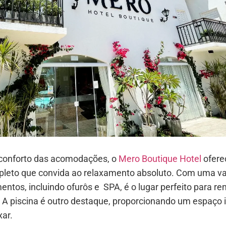
conforto das acomodações, o
Mero Boutique Hotel
ofere
leto que convida ao relaxamento absoluto. Com uma v
entos, incluindo ofurôs e SPA, é o lugar perfeito para re
 A piscina é outro destaque, proporcionando um espaço 
xar.