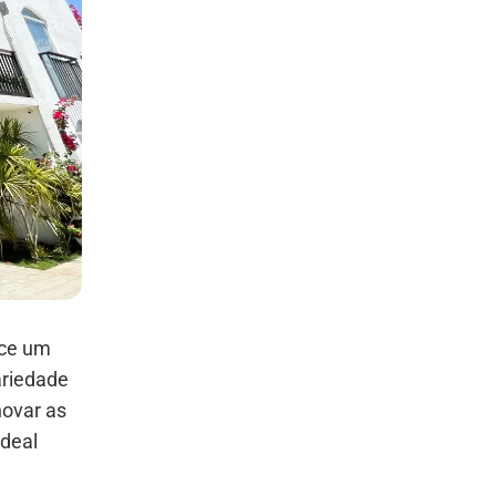
ce um
ariedade
novar as
ideal