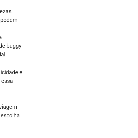
lezas
s podem
a
 de buggy
al.
icidade e
 essa
a
 viagem
a escolha