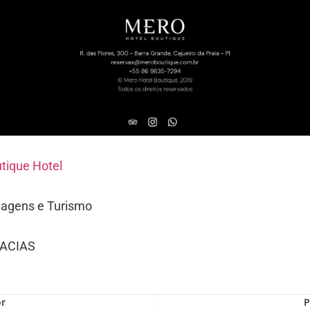
tique Hotel
iagens e Turismo
ACIAS
or
P