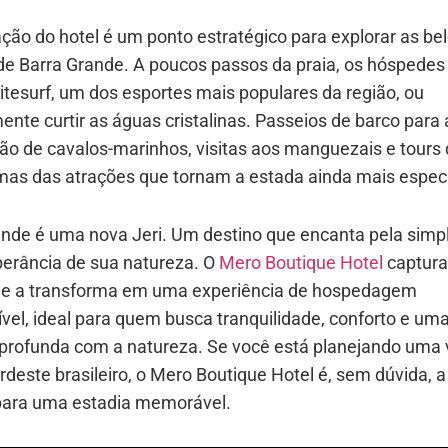
ação do hotel é um ponto estratégico para explorar as be
 de Barra Grande. A poucos passos da praia, os hóspede
kitesurf, um dos esportes mais populares da região, ou
nte curtir as águas cristalinas. Passeios de barco para 
ão de cavalos-marinhos, visitas aos manguezais e tours
mas das atrações que tornam a estada ainda mais especi
ande é uma nova Jeri. Um destino que encanta pela simpl
berância de sua natureza. O
Mero Boutique Hotel
captura
 e a transforma em uma experiência de hospedagem
vel, ideal para quem busca tranquilidade, conforto e um
profunda com a natureza. Se você está planejando uma
rdeste brasileiro, o Mero Boutique Hotel é, sem dúvida, 
 para uma estadia memorável.