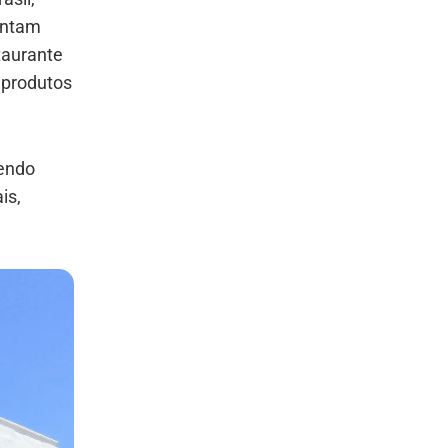
ontam
taurante
 produtos
cendo
is,