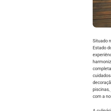
Situado n
Estado do
experiênc
harmoniz
completa
cuidados
decoração
piscinas,
com a no
A culinár