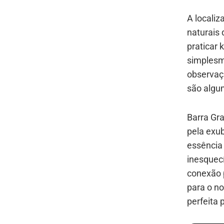
A localiz
naturais
praticar 
simplesme
observaç
são algu
Barra Gr
pela exu
essência
inesquecí
conexão 
para o no
perfeita