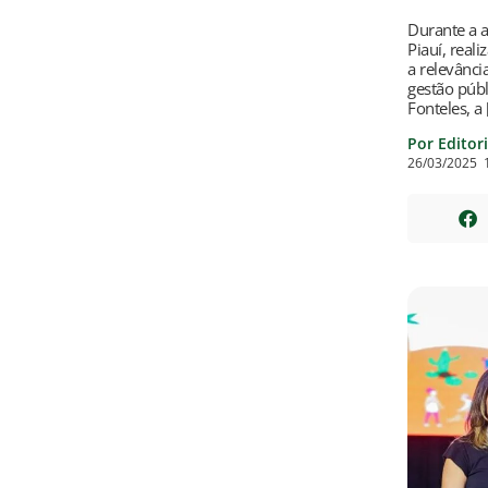
Durante a a
Piauí, real
a relevânci
gestão públ
Fonteles, a
Por Editor
26/03/2025