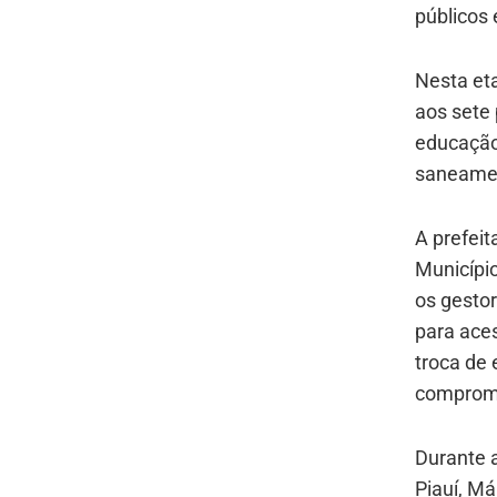
públicos 
Nesta et
aos sete
educação
saneament
A prefei
Municípi
os gestor
para ace
troca de 
compromi
Durante 
Piauí, M