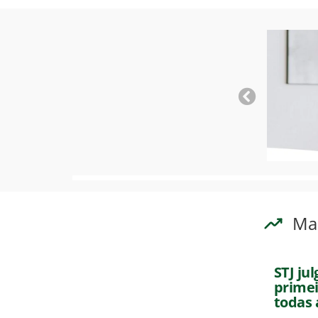
Ma
STJ ju
primei
todas 