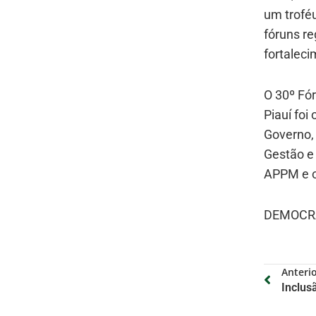
um trofé
fóruns re
fortaleci
O 30º Fó
Piauí foi
Governo,
Gestão e 
APPM e o 
DEMOCR
Anteri