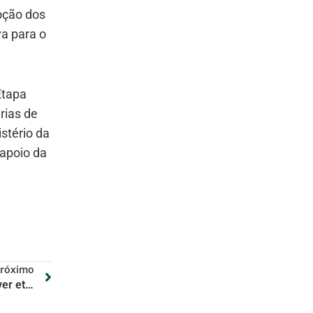
oção dos
va para o
Etapa
rias de
stério da
 apoio da
róximo
Lula diz que Brasil não pode viver eternamente de Bolsa Família e defende educação como saída da pobreza