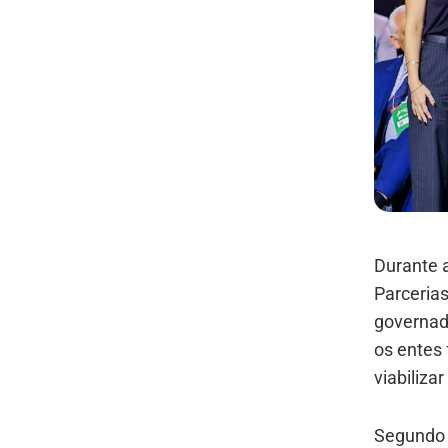
Durante 
Parcerias
governado
os entes
viabiliza
Segundo 