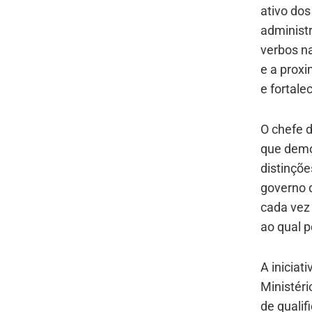
ativo dos
administr
verbos na
e a proxi
e fortale
O chefe d
que demo
distinçõe
governo 
cada vez
ao qual p
A iniciat
Ministéri
de qualif