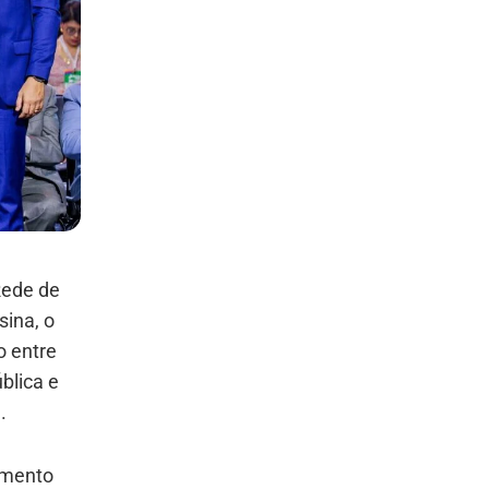
Rede de
sina, o
o entre
blica e
.
imento