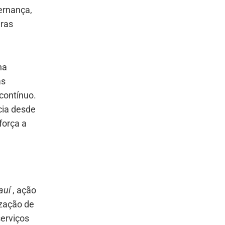
ernança,
eras
na
as
contínuo.
cia desde
eforça a
auí
, ação
ização de
erviços