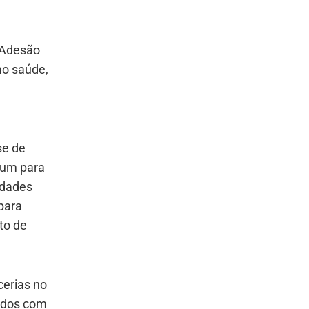
 Adesão
mo saúde,
se de
rum para
ldades
para
to de
.
cerias no
ados com