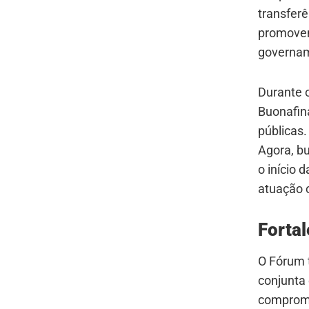
transferê
promovend
governam
Durante o
Buonafin
públicas
Agora, b
o início 
atuação c
Forta
O Fórum 
conjunta 
compromi