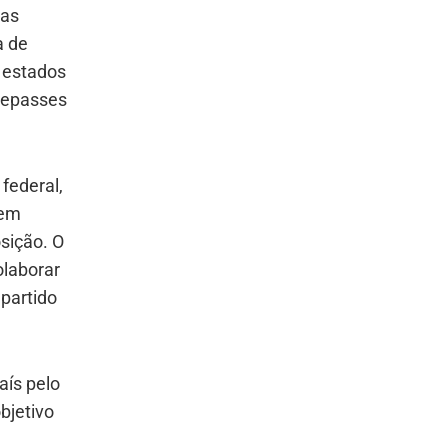
 as
a de
s estados
 repasses
federal,
sem
osição. O
olaborar
partido
aís pelo
bjetivo