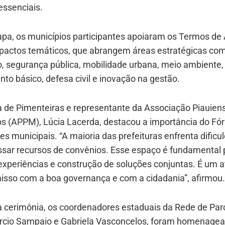
essenciais.
apa, os municípios participantes apoiaram os Termos de
 pactos temáticos, que abrangem áreas estratégicas co
, segurança pública, mobilidade urbana, meio ambiente,
o básico, defesa civil e inovação na gestão.
ta de Pimenteiras e representante da Associação Piauien
os (APPM), Lúcia Lacerda, destacou a importância do Fó
es municipais. “A maioria das prefeituras enfrenta dificu
ssar recursos de convênios. Esse espaço é fundamental 
experiências e construção de soluções conjuntas. É um a
sso com a boa governança e com a cidadania”, afirmou
a cerimônia, os coordenadores estaduais da Rede de Par
árcio Sampaio e Gabriela Vasconcelos, foram homenage