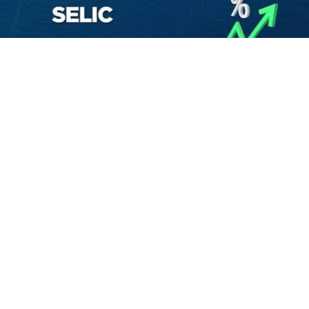
agosto 5, 2026
Projeções são divulgadas toda segunda-feira pelo Banco
Central (BC), com base em pesquisa realizada com mais
de 100 instituições financeiras.
VEJA MAIS
Veja mais