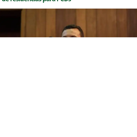
agosto 5, 2026
(PI) Mauro Eduardo afirma que pretende fortalecer os
municípios e ampliar políticas públicas de acessibilidade
caso seja eleito deputado estadual.
VEJA MAIS