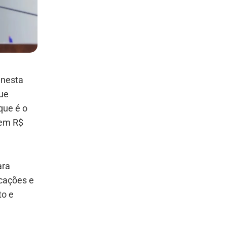
 nesta
que
que é o
 em R$
ara
icações e
to e