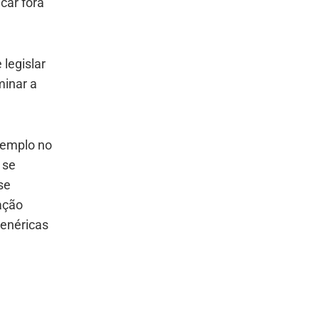
car fora
legislar
minar a
exemplo no
 se
se
vação
genéricas