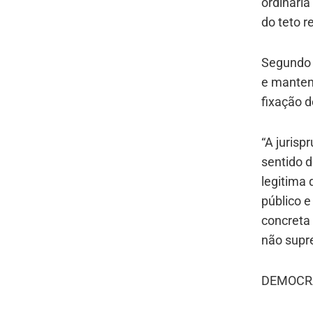
ordinária
do teto r
Segundo e
e manten
fixação 
“A jurisp
sentido d
legitima 
público e
concreta 
não supre
DEMOCR