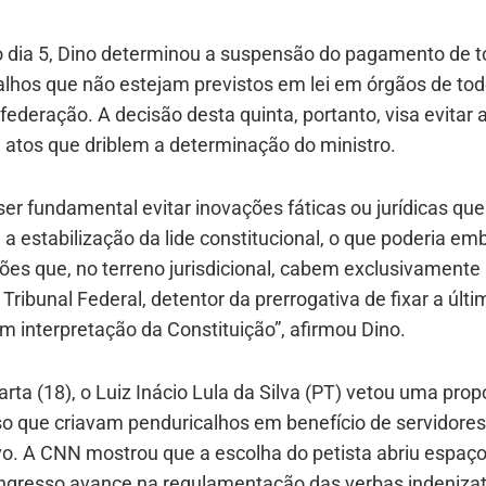
o dia 5, Dino determinou a suspensão do pagamento de t
alhos que não estejam previstos em lei em órgãos de tod
 federação. A decisão desta quinta, portanto, visa evitar 
u atos que driblem a determinação do ministro.
 ser fundamental evitar inovações fáticas ou jurídicas que
 estabilização da lide constitucional, o que poderia em
ões que, no terreno jurisdicional, cabem exclusivamente
ribunal Federal, detentor da prerrogativa de fixar a últi
m interpretação da Constituição”, afirmou Dino.
rta (18), o Luiz Inácio Lula da Silva (PT) vetou uma prop
o que criavam penduricalhos em benefício de servidores
vo. A CNN mostrou que a escolha do petista abriu espaç
ngresso avance na regulamentação das verbas indenizat