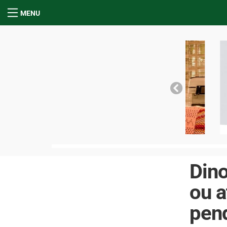
MENU
Dino
ou a
pen