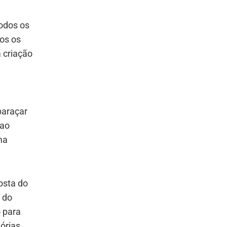
odos os
os os
a criação
baraçar
 ao
ma
osta do
 do
o para
órias.