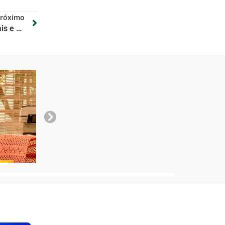
róximo
Adaptação escolar infantil: sinais e dicas para ajudar