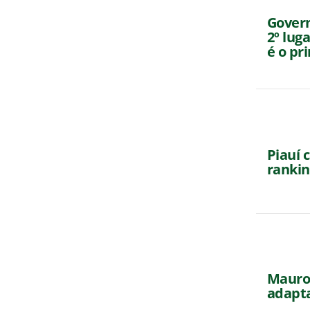
Gover
2º lug
é o pr
Piauí 
rankin
Mauro 
adapta