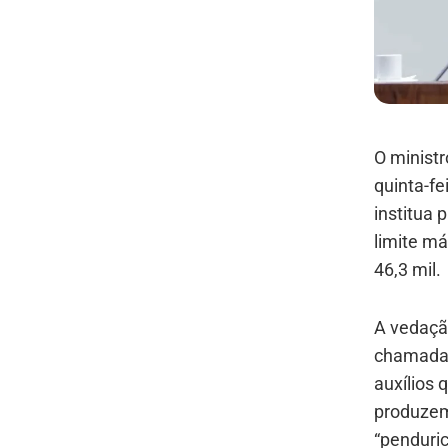
O ministr
quinta-fe
institua 
limite m
46,3 mil.
A vedação
chamadas 
auxílios 
produzem
“penduric