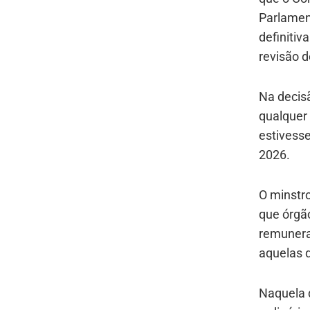
Parlamen
definiti
revisão d
Na decis
qualquer 
estivesse
2026.
O minstro
que órgã
remunera
aquelas q
Naquela 