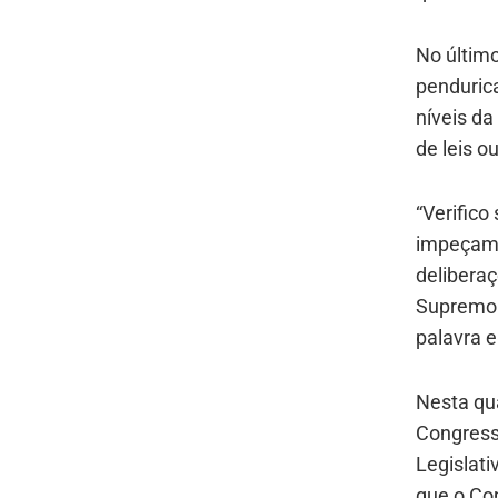
No últim
penduric
níveis da
de leis o
“Verifico
impeçam a
deliberaç
Supremo T
palavra e
Nesta qua
Congress
Legislati
que o Co