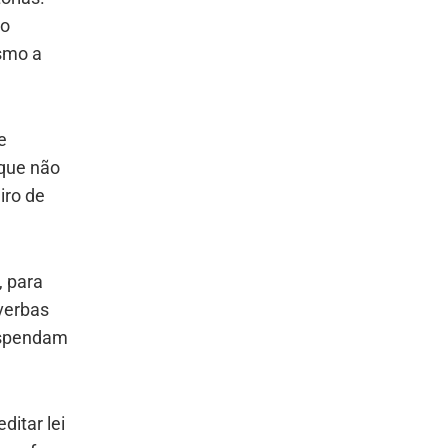
ão
esmo a
e
 que não
iro de
, para
verbas
suspendam
itar lei