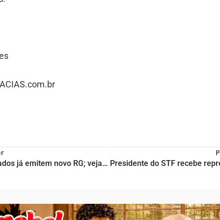
es
CIAS.com.br
or
P
11 estados já emitem novo RG; veja como tirar o documento