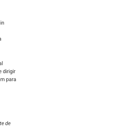
in
a
al
dirigir
bem para
te de