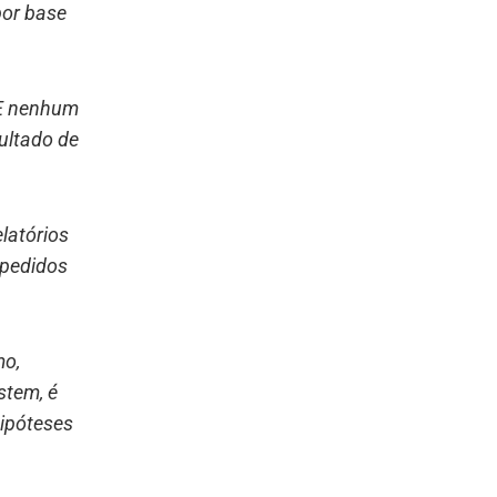
por base
 E nenhum
ultado de
.
latórios
 pedidos
mo,
stem, é
ipóteses