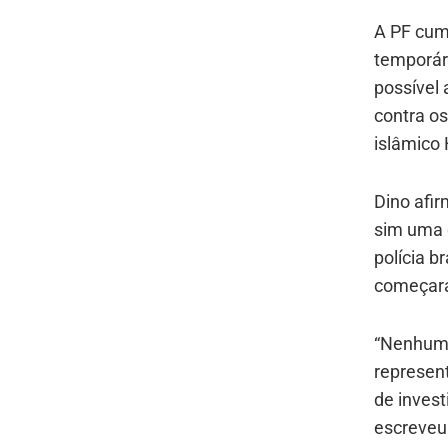
A PF cum
temporár
possível 
contra o
islâmico
Dino afir
sim uma 
polícia b
começara
“Nenhuma
represen
de invest
escreveu 