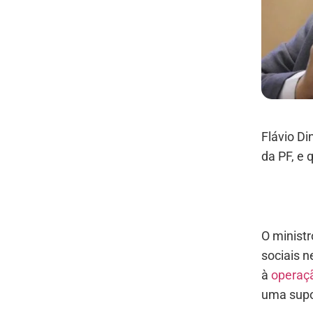
Flávio Di
da PF, e
O ministr
sociais n
à
operaçã
uma supos