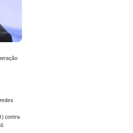
operação
 redes
1) contra
l.