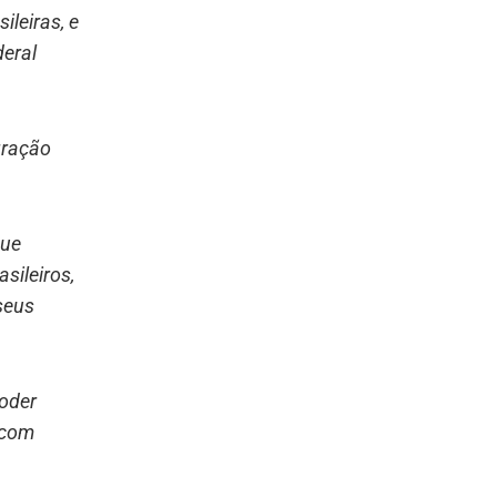
ileiras, e
deral
gração
que
sileiros,
seus
Poder
e com