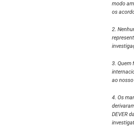
modo ampl
os acordo
2. Nenhum
represent
investiga
3. Quem f
internaci
ao nosso 
4. Os man
derivaram
DEVER da
investiga