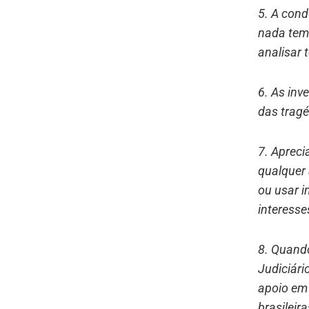
5. A cond
nada tem 
analisar 
6. As in
das tragé
7. Apreci
qualquer 
ou usar 
interesse
8. Quando
Judiciári
apoio em
brasileira