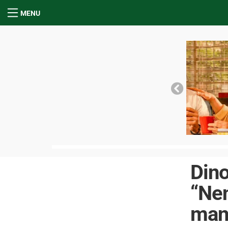
MENU
Dino
“Ne
man