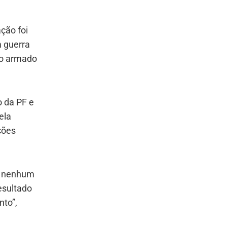
ação foi
m guerra
po armado
o da PF e
ela
ações
 E nenhum
esultado
nto”,