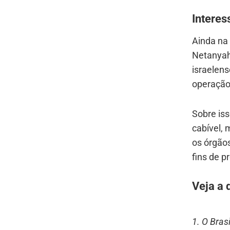
Interes
Ainda na 
Netanyah
israelen
operação 
Sobre iss
cabível, 
os órgãos
fins de p
Veja a 
1. O Bras