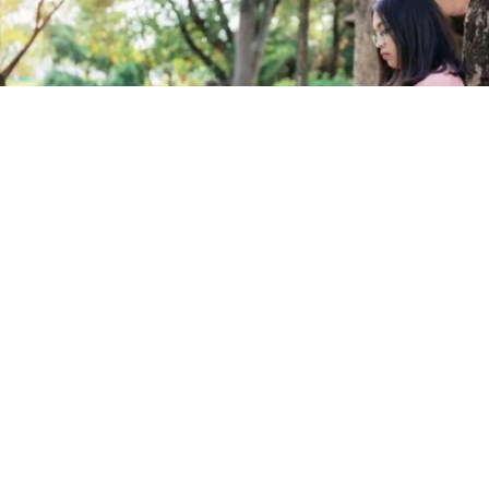
agosto 5, 2026
“Não há nada menos natural do que ler” para os seres
humanos. É o que aponta a pesquisa da neurocientista
Economia
Mercado reduz pela 5ª semana seguida
estimativa de inflação em 2026 e projeta corte