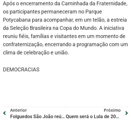
Após o encerramento da Caminhada da Fraternidade,
os participantes permaneceram no Parque
Potycabana para acompanhar, em um telão, a estreia
da Seleção Brasileira na Copa do Mundo. A iniciativa
reuniu fiéis, famílias e visitantes em um momento de
confraternização, encerrando a programação com um
clima de celebração e união.
DEMOCRACIAS
Anterior
Próximo
Folguedos São João reúne milhares de pessoas em Teresina e governador destaca geração de renda e valorização da cultura nordestina
Quem será o Lula de 2030? Haddad aponta governador do PI, Rafael Fonteles