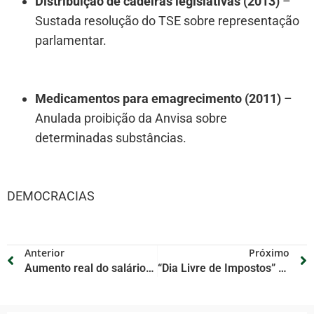
Distribuição de cadeiras legislativas (2013)
–
Sustada resolução do TSE sobre representação
parlamentar.
Medicamentos para emagrecimento (2011)
–
Anulada proibição da Anvisa sobre
determinadas substâncias.
DEMOCRACIAS
Anterior
Próximo
Aumento real do salário mínimo pode gerar impacto fiscal de R$ 84,1 bilhões em 2026, apontam consultorias
“Dia Livre de Impostos” promete até 70% de desconto em produtos nesta quinta-feira