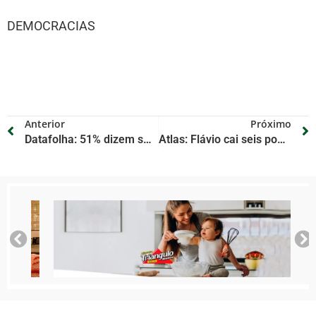
DEMOCRACIAS
Anterior
Próximo
Datafolha: 51% dizem ser muito importante uma mulher no STF e 46%, um negro
Atlas: Flávio cai seis pontos e tem 41,8% contra 48,9% de Lula no 2º turno