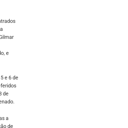
ntrados
ta
Gilmar
é
o, e
5 e 6 de
feridos
8 de
Senado.
as a
ção de