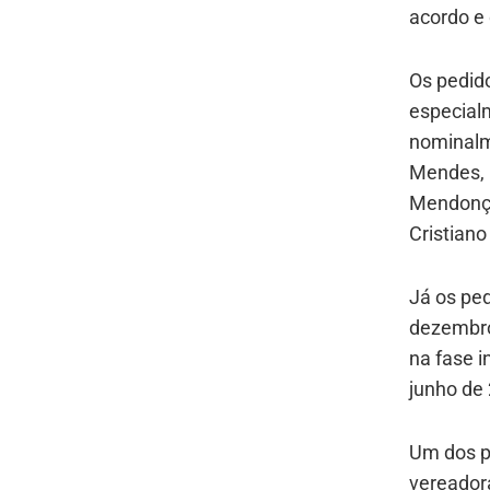
acordo e
Os pedid
especial
nominalm
Mendes, C
Mendonça
Cristiano
Já os ped
dezembro
na fase i
junho de
Um dos p
vereador