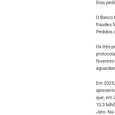
Dois ped
O Banco M
fraudes f
Pedidos 
Os três p
protocola
fevereiro
aguardam
Em 2025, 
apresenta
que, em 
10,3 bilh
Jato. Na 