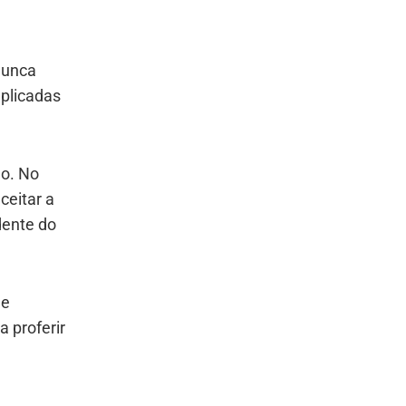
nunca
aplicadas
do. No
ceitar a
dente do
de
 proferir