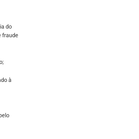
ia do
e fraude
o;
ado à
pelo