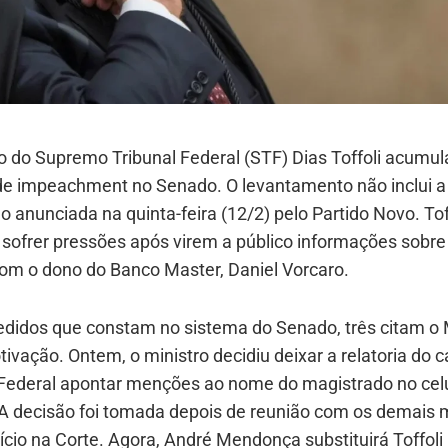
o do Supremo Tribunal Federal (STF) Dias Toffoli acumul
de impeachment no Senado. O levantamento não inclui a
ão anunciada na quinta-feira (12/2) pelo Partido Novo. Tof
 sofrer pressões após virem a público informações sobre
com o dono do Banco Master, Daniel Vorcaro.
edidos que constam no sistema do Senado, três citam o
vação. Ontem, o ministro decidiu deixar a relatoria do 
a Federal apontar menções ao nome do magistrado no cel
 A decisão foi tomada depois de reunião com os demais m
cio na Corte. Agora, André Mendonça substituirá Toffoli