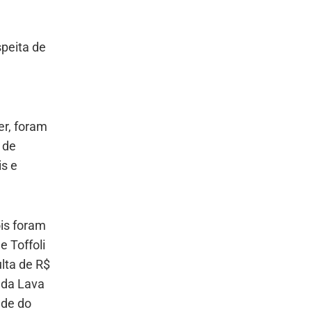
speita de
er, foram
 de
is e
ois foram
 Toffoli
lta de R$
 da Lava
ade do