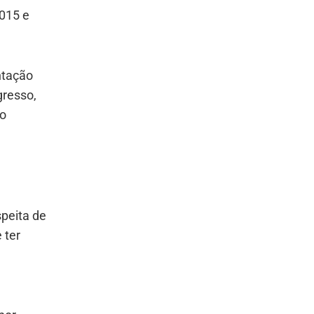
015 e
ntação
gresso,
do
speita de
 ter