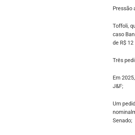
Pressão 
Toffoli, 
caso Banc
de R$ 12
Três ped
Em 2025,
J&F;
Um pedid
nominalm
Senado;