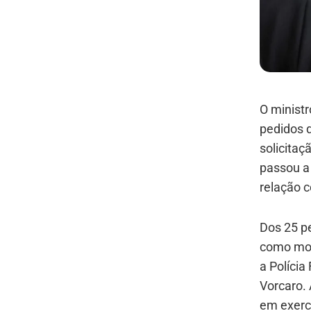
O ministr
pedidos 
solicitaç
passou a
relação 
Dos 25 p
como moti
a Políci
Vorcaro.
em exercí