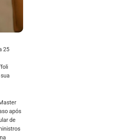
a 25
foli
 sua
 Master
caso após
ular de
inistros
 na