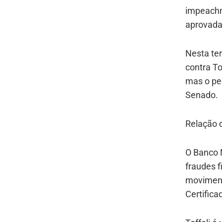
impeachm
aprovada
Nesta ter
contra To
mas o ped
Senado.
Relação 
O Banco M
fraudes f
moviment
Certifica