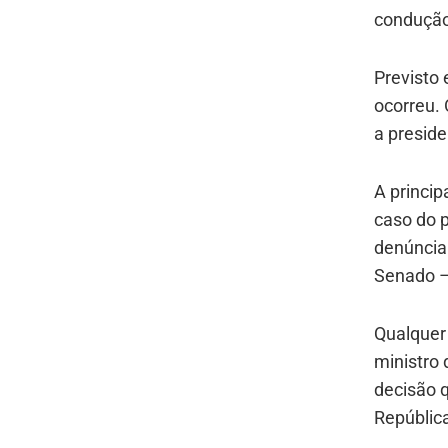
condução
Previsto
ocorreu. 
a preside
A princi
caso do p
denúncia
Senado – 
Qualquer 
ministro
decisão q
República