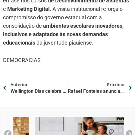
ênfase nos cursos de
Desenvolvimento de Sistemas
e
Marketing Digital
. A visita institucional reforça o
compromisso do governo estadual com a
consolidação de
ambientes escolares inovadores,
inclusivos e adaptados às novas demandas
educacionais
da juventude piauiense.
DEMOCRACIAS
Anterior
Próximo
Wellington Dias celebra queda histórica da desigualdade de renda no Brasil
Rafael Fonteles anuncia mais de R$ 3 bilhões em investimentos da China em energia renovável no Piauí